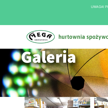
UWAGA! PR
hurtownia spożyw
Przejdź
do
Galeria
treści